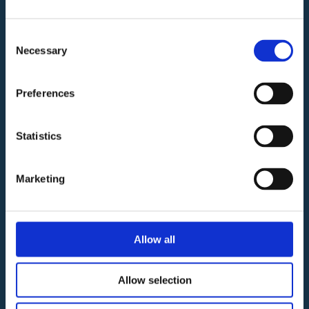
Consorzio
Centro
Consent
Commerciale
Necessary
Selection
Vittoria
C.F./Partita
Preferences
Iva
01750110353
Statistics
Gestione e
Commercializzazione
Marketing
www.remrealestate.it
02 93570
Allow all
135 |
info@remrealestate.it
Allow selection